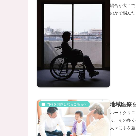
場合が大半で
のかで悩んだ
地域医療
内科をお探しならこちらへ
ハートクリニ
り、その多く
人々に手を差